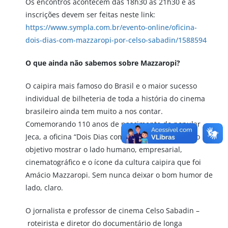
Os encontros acontecem das 18h30 às 21h30 e as
inscrições devem ser feitas neste link:
https://www.sympla.com.br/evento-online/oficina-
dois-dias-com-mazzaropi-por-celso-sabadin/1588594
O que ainda não sabemos sobre Mazzaropi?
O caipira mais famoso do Brasil e o maior sucesso
individual de bilheteria de toda a história do cinema
brasileiro ainda tem muito a nos contar.
Comemorando 110 anos de nascimento do popular
Jeca, a oficina “Dois Dias com Mazzaropi” tem como
objetivo mostrar o lado humano, empresarial,
cinematográfico e o ícone da cultura caipira que foi
Amácio Mazzaropi. Sem nunca deixar o bom humor de
lado, claro.
O jornalista e professor de cinema Celso Sabadin –
roteirista e diretor do documentário de longa