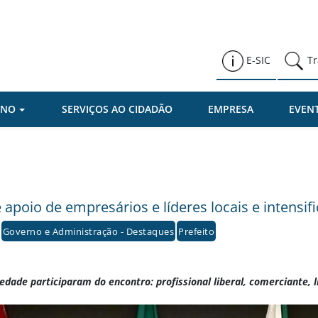
Prefeitura de Várzea Paulista
E-SIC
Tr
RNO
SERVIÇOS AO CIDADÃO
EMPRESA
EVEN
 apoio de empresários e líderes locais e intensif
Governo e Administração - Destaques
Prefeito
ade participaram do encontro: profissional liberal, comerciante, lí