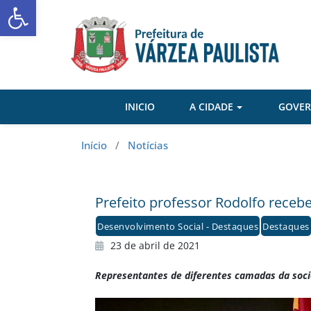
Abrir a barra de ferramentas
Skip
to
content
INICIO
A CIDADE
GOVE
Início
/
Notícias
Prefeito professor Rodolfo recebe
Desenvolvimento Social - Destaques
Destaques
23 de abril de 2021
Representantes de diferentes camadas da socied