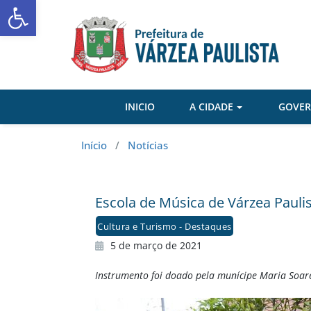
Abrir a barra de ferramentas
Skip
to
content
INICIO
A CIDADE
GOVE
Início
/
Notícias
Escola de Música de Várzea Pauli
Cultura e Turismo - Destaques
5 de março de 2021
Instrumento foi doado pela munícipe Maria Soare