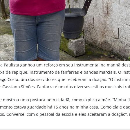
a Paulista ganhou um reforço em seu instrumental na manhã desta s
aixa de repique, instrumento de fanfarras e bandas marciais. O in
iago Costa, um dos servidores que receberam a doação. “O instrumen
r Cassiano Simões. Fanfarra é um dos diversos estilos musicais tra
a e mostrou uma postura bem cidadã, como explica a mãe. “Minha f
trumento estava guardado há 15 anos na minha casa. Como ela é daqu
os. Conversei com o pessoal da escola e eles aceitaram a doação”,