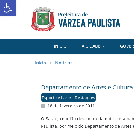
Abrir a barra de ferramentas
Skip
to
content
INICIO
A CIDADE
GOVE
Início
/
Notícias
Departamento de Artes e Cultura
Esporte e Lazer - Destaques
18 de fevereiro de 2011
O Sarau, reunião descontraída entre os amant
Paulista, por meio do Departamento de Artes e