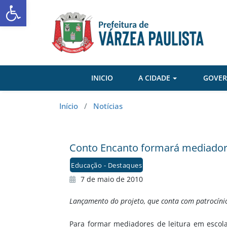
Abrir a barra de ferramentas
Skip
to
content
INICIO
A CIDADE
GOVE
Início
/
Notícias
Conto Encanto formará mediador
Educação - Destaques
7 de maio de 2010
Lançamento do projeto, que conta com patrocínio
Para formar mediadores de leitura em escolas