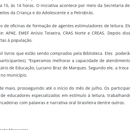
ia 10, às 14 horas. O iniciativa acontece por meio da Secretaria de
itos da Criança e do Adolescente e a Petrobrás.
ão de oficinas de formação de agentes estimuladores de leitura. E
de: APAE, EMEF Anísio Teixeira, CRAS Norte e CREAS. Depois di
rtas à população.
mil livros que estão sendo comprados pela Biblioteca. Eles poder
 participantes). “Esperamos melhorar a capacidade de atendiment
ário de Educação, Luciano Braz de Marques. Segundo ele, a troca
l no município.
e maio, prosseguindo até o início do mês de julho. Os particip
 de educadores especializados em estímulo à leitura, trabalhando 
rincadeiras com palavras e narrativa oral brasileira dentre outros.